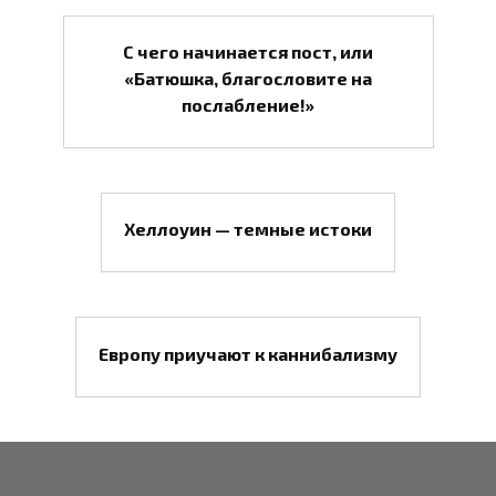
С чего начинается пост, или
«Батюшка, благословите на
послабление!»
Хеллоуин — темные истоки
Европу приучают к каннибализму