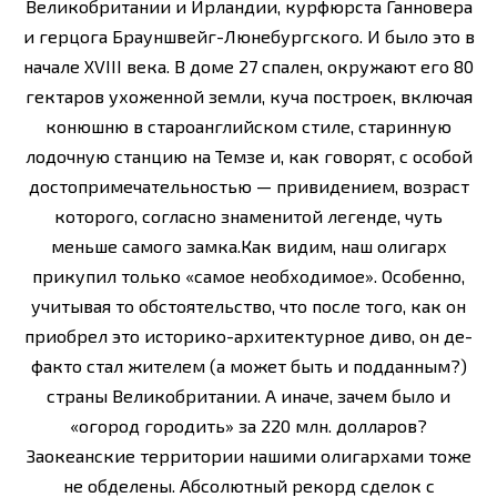
Великобритании и Ирландии, курфюрста Ганновера
и герцога Брауншвейг-Люнебургского. И было это в
начале XVIII века. В доме 27 спален, окружают его 80
гектаров ухоженной земли, куча построек, включая
конюшню в староанглийском стиле, старинную
лодочную станцию на Темзе и, как говорят, с особой
достопримечательностью — привидением, возраст
которого, согласно знаменитой легенде, чуть
меньше самого замка.Как видим, наш олигарх
прикупил только «самое необходимое». Особенно,
учитывая то обстоятельство, что после того, как он
приобрел это историко-архитектурное диво, он де-
факто стал жителем (а может быть и подданным?)
страны Великобритании. А иначе, зачем было и
«огород городить» за 220 млн. долларов?
Заокеанские территории нашими олигархами тоже
не обделены. Абсолютный рекорд сделок с