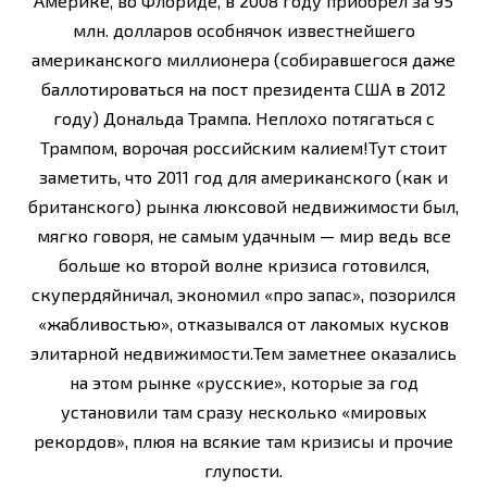
Америке, во Флориде, в 2008 году приобрел за 95
млн. долларов особнячок известнейшего
американского миллионера (собиравшегося даже
баллотироваться на пост президента США в 2012
году) Дональда Трампа. Неплохо потягаться с
Трампом, ворочая российским калием!Тут стоит
заметить, что 2011 год для американского (как и
британского) рынка люксовой недвижимости был,
мягко говоря, не самым удачным — мир ведь все
больше ко второй волне кризиса готовился,
скупердяйничал, экономил «про запас», позорился
«жабливостью», отказывался от лакомых кусков
элитарной недвижимости.Тем заметнее оказались
на этом рынке «русские», которые за год
установили там сразу несколько «мировых
рекордов», плюя на всякие там кризисы и прочие
глупости.