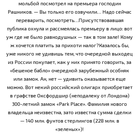
мольбой посмотрел на премьера господин
Рашников. — Вы только его озвучили… Надо сейчас
переварить, посмотреть…Присутствовавшая
публика охнула и рассмеялась премьеру в лицо: вот
уж где не было равнодушных — так в том зале! Кому
ж хочется платить за прихоти налог?Казалось бы,
уже никого не удивишь тем, что очередной выходец
из России покупает, как у них принято говорить, за
«бешеное бабло» очередной зарубежный особняк
или замок. Ан, нет — удивить оказывается еще
можно. Вот некий российский олигарх приобретает
в графстве Оксфордшир (неподалеку от Лондона)
300-летний замок «Park Place». Фамилия нового
владельца неизвестна, зато известна сумма сделки
— 140 млн. фунтов стерлингов (228 млн. в
«зеленых»)!