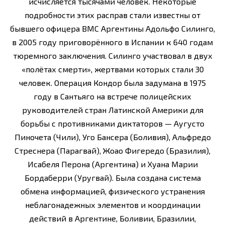
исчисляется тысячами человек. Некоторые
подробности этих расправ стали известны от
бывшего офицера ВМС Аргентины Адольфо Силинго,
в 2005 году приговорённого в Испании к 640 годам
тюремного заключения. Силинго участвовал в двух
«полётах смерти», жертвами которых стали 30
человек. Операция Кондор была задумана в 1975
году в Сантьяго на встрече полицейских
руководителей стран Латинской Америки для
борьбы с противниками диктаторов — Аугусто
Пиночета (Чили), Уго Бансера (Боливия), Альфредо
Стреснера (Парагвай), Жоао Фигередо (Бразилия),
Исабеля Перона (Аргентина) и Хуана Марии
Бордаберри (Уругвай). Была создана система
обмена информацией, физического устранения
неблагонадежных элементов и координации
действий в Аргентине, Боливии, Бразилии,