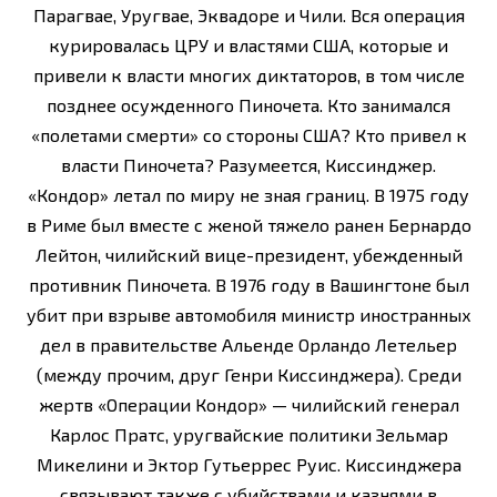
Парагвае, Уругвае, Эквадоре и Чили. Вся операция
курировалась ЦРУ и властями США, которые и
привели к власти многих диктаторов, в том числе
позднее осужденного Пиночета. Кто занимался
«полетами смерти» со стороны США? Кто привел к
власти Пиночета? Разумеется, Киссинджер.
«Кондор» летал по миру не зная границ. В 1975 году
в Риме был вместе с женой тяжело ранен Бернардо
Лейтон, чилийский вице-президент, убежденный
противник Пиночета. В 1976 году в Вашингтоне был
убит при взрыве автомобиля министр иностранных
дел в правительстве Альенде Орландо Летельер
(между прочим, друг Генри Киссинджера). Среди
жертв «Операции Кондор» — чилийский генерал
Карлос Пратс, уругвайские политики Зельмар
Микелини и Эктор Гутьеррес Руис. Киссинджера
связывают также с убийствами и казнями в