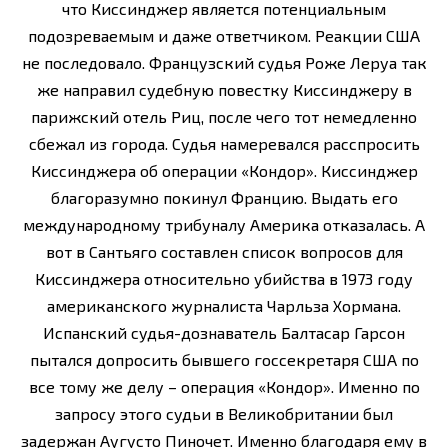
что Киссинджер является потенциальным
подозреваемым и даже ответчиком. Реакции США
не последовало. Французский судья Роже Леруа так
же направил судебную повестку Киссинджеру в
парижский отель Риц, после чего тот немедленно
сбежал из города. Судья намеревался расспросить
Киссинджера об операции «Кондор». Киссинджер
благоразумно покинул Францию. Выдать его
международному трибуналу Америка отказалась. А
вот в Сантьяго составлен список вопросов для
Киссинджера относительно убийства в 1973 году
американского журналиста Чарльза Хормана.
Испанский судья-дознаватель Балтасар Гарсон
пытался допросить бывшего госсекретаря США по
все тому же делу – операция «Кондор». Именно по
запросу этого судьи в Великобритании был
задержан Аугусто Пиночет. Именно благодаря ему в