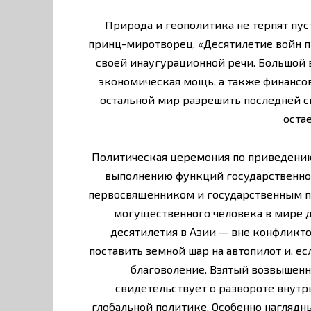
Природа и геополитика не терпят пус
принц-миротворец. «Десятилетие войн п
своей инаугурационной речи. Большой в
экономическая мощь, а также финансо
остальной мир разрешить последней св
оста
Политическая церемония по приведению 
выполнению функций государственного
первосвященником и государственным по
могущественного человека в мире 
десятилетия в Азии — вне конфликто
поставить земной шар на автопилот и, ес
благоволение. Взятый возвышенны
свидетельствует о развороте внут
глобальной политике. Особенно наглядн