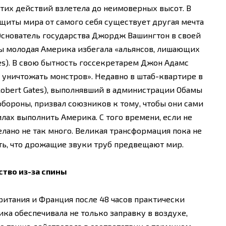
этих действий взлетела до неимоверных высот. В
щиты мира от самого себя существует другая мечта
 Основатель государства Джордж Вашингтон в своей
бы молодая Америка избегала «альянсов, лишающих
ces). В свою бытность госсекретарем Джон Адамс
— уничтожать монстров». Недавно в штаб-квартире в
Robert Gates), выполнявший в администрации Обамы
обороны, призвал союзников к тому, чтобы они сами
илах выполнить Америка. С того времени, если не
лано не так много. Великая трансформация пока не
ть, что дрожащие звуки труб предвещают мир.
тво из-за спины
итания и Франция после 48 часов практически
ка обеспечивала не только заправку в воздухе,