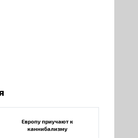
я
Европу приучают к
каннибализму