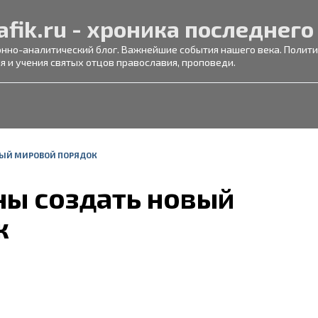
afik.ru - хроника последнего
но-аналитический блог. Важнейшие события нашего века. Политик
я и учения святых отцов православия, проповеди.
ВЫЙ МИРОВОЙ ПОРЯДОК
ны создать новый
к