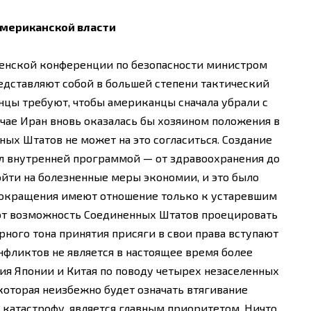
мериканской власти
енской конференции по безопасности министром
едставляют собой в большей степени тактический
нцы требуют, чтобы американцы сначала убрали с
учае Иран вновь оказалась бы хозяином положения в
ых Штатов не может на это согласиться. Создание
сил внутренней программой — от здравоохранения до
йти на болезненные меры экономии, и это было
окращения имеют отношение только к устаревшим
ют возможность Соединенных Штатов проецировать
рного тона принятия присяги в свои права вступают
нфликтов не является в настоящее время более
ия Японии и Китая по поводу четырех незаселенных
которая неизбежно будет означать втягивание
катастрофу, является главным приоритетом. Ничто