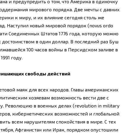
ана и предупредить о том, что Америка в одиночку
 поддержания мирового порядка. Две мечты с давних
рики к миру, и их влияние сегодня столь же
зад. Наступил новый мировой порядок (novus ordo
чати Соединенных Штатов 1776 года, которую можно
 достоинством в один доллар. В последний раз Буш
олжавшейся 100 часов войны в Персидском заливе в
1991 году.
 лишающих свободы действий
етовой маяк для всех народов. Главы американских
олитическим хозяевам возможность вести две с
 Революцию в военных делах (revolution in military
зеров, кибернетических возможностей и глобальной
вить всем нарушителям спокойствия в мире. С тех
нтября, Афганистан или Ирак, порядком опустошили