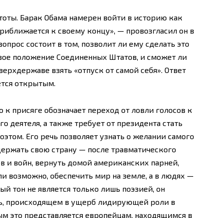
тоты. Барак Обама намерен войти в историю как
риближается к своему концу», — провозгласил он в
опрос состоит в том, позволит ли ему сделать это
вое положение Соединенных Штатов, и сможет ли
ерхдержаве взять «отпуск от самой себя». Ответ
ется открытым.
к присяге обозначает переход от ловли голосов к
 деятеля, а также требует от президента стать
этом. Его речь позволяет узнать о желании самого
держать свою страну — после травматического
в и войн, вернуть домой американских парней,
ли возможно, обеспечить мир на земле, а в людях —
й тон не является только лишь поэзией, он
рь, происходящем в ущерб лидирующей роли в
ым это представляется европейцам, находящимся в