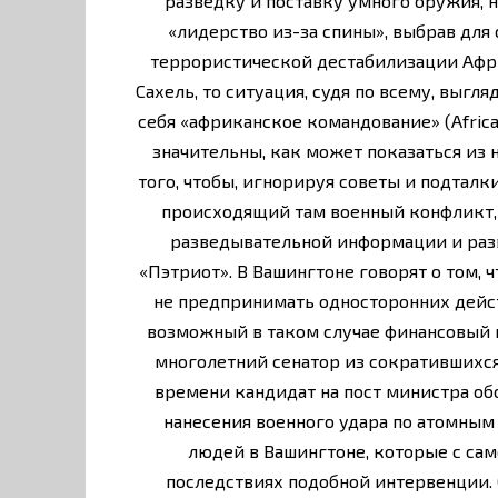
разведку и поставку умного оружия, 
«лидерство из-за спины», выбрав для 
террористической дестабилизации Афр
Сахель, то ситуация, судя по всему, выгл
себя «африканское командование» (Afric
значительны, как может показаться из 
того, чтобы, игнорируя советы и подталк
происходящий там военный конфликт,
разведывательной информации и раз
«Пэтриот». В Вашингтоне говорят о том,
не предпринимать односторонних дейст
возможный в таком случае финансовый и
многолетний сенатор из сократившихс
времени кандидат на пост министра об
нанесения военного удара по атомным
людей в Вашингтоне, которые с са
последствиях подобной интервенции.