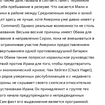
но также действовала в соответствии с термином
себя пребывание в резерве. Что касается Мали и
ики в районе между Средиземным морем и зоной
ядит здесь не лучше, хотя Америка уже давно имеет у
a Command). Однако реальные возможности не столь
названия. Весьма веские причины имеет Обама для
ивание в направлении Сирии, пока не вмешиваться в
 ограничивая участие Америки предоставлением
вертыванием одной противовоздушной батареи
 что Обама также попросил израильское руководство
вий против Ирана для того, чтобы предотвратить
 экономический кризис. Чак Хейгел (Chuck Hagel),
я рядов умеренных республиканцев и с недавнего
ороны, не скрывает своего скепсиса относительно
 установкам Ирана. Он принадлежит к группе тех
мого начала предупреждали о непредвиденных
 Сам факт его выдвижения является программой.