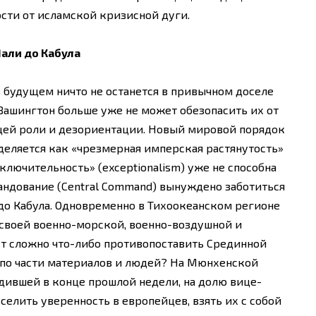
сти от исламской кризисной дуги.
али до Кабула
 будущем ничто не останется в привычном доселе
 Вашингтон больше уже не может обезопасить их от
ей роли и дезориентации. Новый мировой порядок
еделяется как «чрезмерная имперская растянутость»
сключительность» (exceptionalism) уже не способна
мандование (Central Command) вынуждено заботиться
до Кабула. Одновременно в Тихоокеанском регионе
 своей военно-морской, военно-воздушной и
 сложно что-либо противопоставить Срединной
е по части материалов и людей? На Мюнхенской
дившей в конце прошлой недели, на долю вице-
селить уверенность в европейцев, взять их с собой