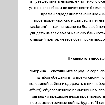
в путешествие в направлении Тихого оке
уже не способна и не хочет нести бремя
времен определяют отношение Аме
противоречиво, как и два столетия на
seclorum) — так написано на Большой пе
увидеть на всех американских банкнотах
старший повторил этот обет после прод
Никаких альянсов,
Америка — светящийся город на горе, св
штабов обещали в то время своим п
половиной войны и одержать в них победу.
affairs), обусловленную применением ла
разведки предполагалось противопоста
пор асимметричные войны, будь то 11 се