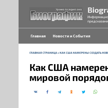
Перейти
Biogr
к
содержанию
Информацион
предсказани
Главная
Новости и События
ГЛАВНАЯ СТРАНИЦА
»
КАК США НАМЕРЕНЫ СОЗДАТЬ НО
Как США намере
мировой порядо