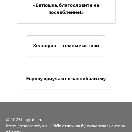
«Батюшка, благословите на
послабление!»
Хеллоуин — темные истоки
Европу приучают к каннибализму
© 2025 biografik.ru
https://maprossiya.ru - 1Win отличная букмекерская контора
в России