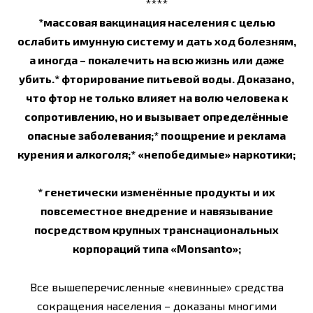
****
*массовая вакцинация населения с целью
ослабить имунную систему и дать ход болезням,
а иногда – покалечить на всю жизнь или даже
убить.* фторирование питьевой воды. Доказано,
что фтор не только влияет на волю человека к
сопротивлению, но и вызывает определённые
опасные заболевания;* поощрение и реклама
курения и алкоголя;* «непобедимые» наркотики;
* генетически изменённые продукты и их
повсеместное внедрение и навязывание
посредством крупных транснациональных
корпораций типа «Monsanto»;
Все вышеперечисленные «невинные» средства
сокращения населения – доказаны многими