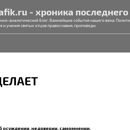
afik.ru - хроника последнего
но-аналитический блог. Важнейшие события нашего века. Политик
я и учения святых отцов православия, проповеди.
 ДЕЛАЕТ
б осуждении, недоверии, самомнении.