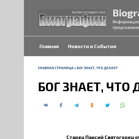
Перейти
Biogr
к
содержанию
Информацион
предсказани
Главная
Новости и События
ГЛАВНАЯ СТРАНИЦА
»
БОГ ЗНАЕТ, ЧТО ДЕЛАЕТ
БОГ ЗНАЕТ, ЧТО
Старец Паисий Святогорец о