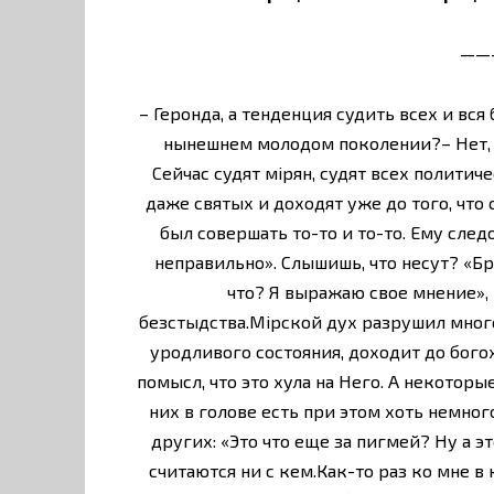
——
– Геронда, а тенденция судить всех и вся
нынешнем молодом поколении?– Нет, р
Сейчас судят мiрян, судят всех политич
даже святых и доходят уже до того, что с
был совершать то-то и то-то. Ему следо
неправильно». Слышишь, что несут? «Бр
что? Я выражаю свое мнение», –
безстыдства.Мiрской дух разрушил много
уродливого состояния, доходит до богох
помысл, что это хула на Него. А некоторы
них в голове есть при этом хоть немно
других: «Это что еще за пигмей? Ну а эт
считаются ни с кем.Как-то раз ко мне в