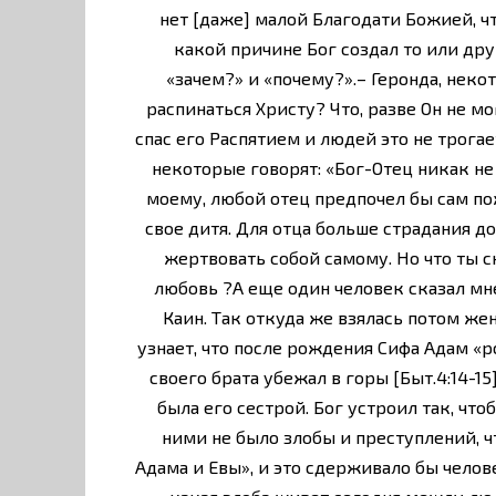
нет [даже] малой Благодати Божией, что
какой причине Бог создал то или друг
«зачем?» и «почему?».– Геронда, нек
распинаться Христу? Что, разве Он не мо
спас его Распятием и людей это не трогае
некоторые говорят: «Бог-Отец никак не 
моему, любой отец предпочел бы сам по
свое дитя. Для отца больше страдания до
жертвовать собой самому. Но что ты с
любовь ?А еще один человек сказал мн
Каин. Так откуда же взялась потом жен
узнает, что после рождения Сифа Адам «р
своего брата убежал в горы [Быт.4:14-15]
была его сестрой. Бог устроил так, ч
ними не было злобы и преступлений, 
Адама и Евы», и это сдерживало бы челов