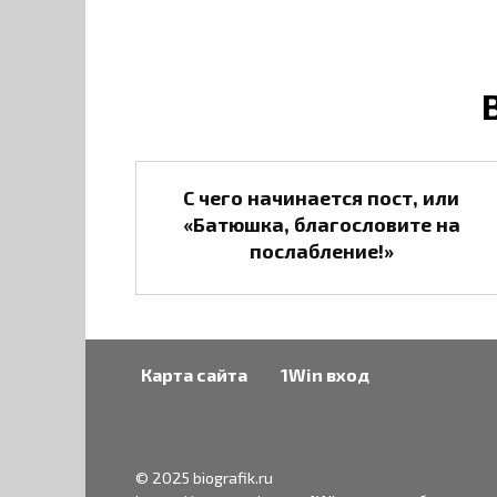
С чего начинается пост, или
«Батюшка, благословите на
послабление!»
Карта сайта
1Win вход
© 2025 biografik.ru