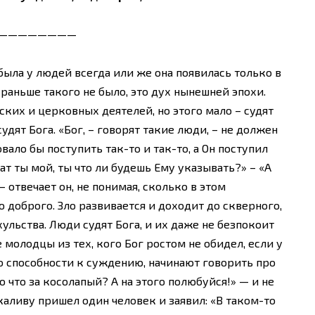
————————
 была у людей всегда или же она появилась только в
аньше такого не было, это дух нынешней эпохи.
еских и церковных деятелей, но этого мало – судят
удят Бога. «Бог, – говорят такие люди, – не должен
вало бы поступить так-то и так-то, а Он поступил
ат ты мой, ты что ли будешь Ему указывать?» – «А
 отвечает он, не понимая, сколько в этом
 доброго. Зло развивается и доходит до скверного,
ульства. Люди судят Бога, и их даже не безпокоит
е молодцы из тех, кого Бог ростом не обидел, если у
го способности к суждению, начинают говорить про
о что за косолапый? А на этого полюбуйся!» — и не
 каливу пришел один человек и заявил: «В таком-то