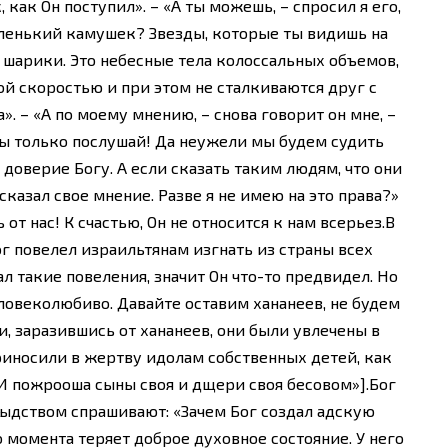
 как Он поступил». – «А ты можешь, – спросил я его,
аленький камушек? Звезды, которые ты видишь на
 шарики. Это небесные тела колоссальных объемов,
й скоростью и при этом не сталкиваются друг с
». – «А по моему мнению, – снова говорит он мне, –
Ты только послушай! Да неужели мы будем судить
 доверие Богу. А если сказать таким людям, что они
ысказал свое мнение. Разве я не имею на это права?»
от нас! К счастью, Он не относится к нам всерьез.В
ог повелел израильтянам изгнать из страны всех
дал такие повеления, значит Он что-то предвидел. Но
еловеколюбиво. Давайте оставим хананеев, не будем
и, заразившись от хананеев, они были увлечены в
риносили в жертву идолам собственных детей, как
 «И пожрооша сыны своя и дщери своя бесовом»].Бог
стыдством спрашивают: «Зачем Бог создал адскую
о момента теряет доброе духовное состояние. У него