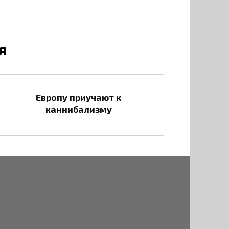
я
Европу приучают к
каннибализму