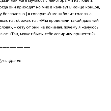
дьми!Как же я мучаюсь с некоторыми из людей,
огда они приходят ко мне в каливу! В конце концов,
 безполезно,] я говорю: «У меня болит голова, а
раиваются, обижаются. «Мы проделали такой дальний
голова», – сетуют они, не понимая, почему я жалуюсь
ают: «Так, может быть, тебе аспирину принести?»
—————————
Русь-фронт