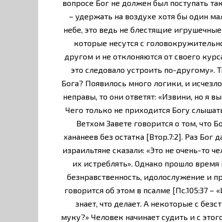
вопросе Бог не должен был поступать так,
– удержать на воздухе хотя бы один м
небе, это ведь не блестящие игрушечные
которые несутся с головокружительно
другом и не отклоняются от своего курса
это следовало устроить по-другому». 
Бога? Появилось много логики, и исчезло
неправы, то они ответят: «Извини, но я в
Чего только не приходится Богу слышать 
Ветхом Завете говорится о том, что Б
хананеев без остатка [Втор.7:2]. Раз Бог 
израильтяне сказали: «Это не очень-то ч
их истреблять». Однако прошло время 
безнравственность, идолослужение и п
говорится об этом в псалме [Пс.105:37 –
знает, что делает. А некоторые с без
муку?» Человек начинает судить и с этог