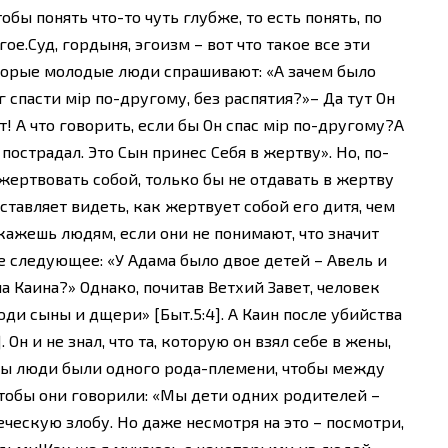
бы понять что-то чуть глубже, то есть понять, по
ое.Суд, гордыня, эгоизм – вот что такое все эти
оторые молодые люди спрашивают: «А зачем было
г спасти мiр по-другому, без распятия?»– Да тут Он
т! А что говорить, если бы Он спас мiр по-другому?А
пострадал. Это Сын принес Себя в жертву». Но, по-
жертвовать собой, только бы не отдавать в жертву
ставляет видеть, как жертвует собой его дитя, чем
кажешь людям, если они не понимают, что значит
е следующее: «У Адама было двое детей – Авель и
а Каина?» Однако, почитав Ветхий Завет, человек
оди сыны и дщери» [Быт.5:4]. А Каин после убийства
. Он и не знал, что та, которую он взял себе в жены,
тобы люди были одного рода-племени, чтобы между
чтобы они говорили: «Мы дети одних родителей –
еческую злобу. Но даже несмотря на это – посмотри,