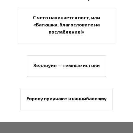
С чего начинается пост, или
«Батюшка, благословите на
послабление!»
Хеллоуин — темные истоки
Европу приучают к каннибализму