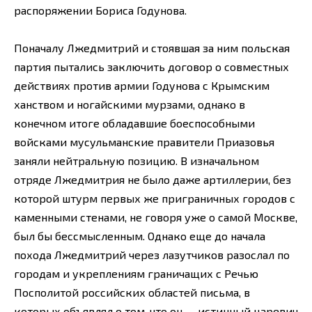
распоряжении Бориса Годунова.
Поначалу Лжедмитрий и стоявшая за ним польская
партия пытались заключить договор о совместных
действиях против армии Годунова с Крымским
ханством и ногайскими мурзами, однако в
конечном итоге обладавшие боеспособными
войсками мусульманские правители Приазовья
заняли нейтральную позицию. В изначальном
отряде Лжедмитрия не было даже артиллерии, без
которой штурм первых же приграничных городов с
каменными стенами, не говоря уже о самой Москве,
был бы бессмысленным. Однако еще до начала
похода Лжедмитрий через лазутчиков разослал по
городам и укреплениям граничащих с Речью
Посполитой российских областей письма, в
которых объявлял о том, что он — истинный царевич