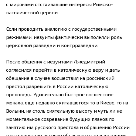
с мирянами отстаивавшие интересы Римско-
католической церкви.
Если проводить аналогию с государственными
режимами, иезуиты фактически выполняли роль
церковной разведки и контрразведки.
После общения с иезуитами Лжедмитрий
согласился перейти в католическую веру и дать
обещание в случае восшествия на российский
престол разрешить в России католическую
проповедь. Удивительно быстрое восшествие
монаха, еще недавно скитавшегося то в Киеве, то на
Волыни, на столь сиятельную высоту и чуть ли не
моментальное созревание будущих планов по
занятию им русского престола и обращению России
в католичество логично объясняется только одним