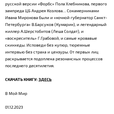
русской версии «Форбс» Пола Хлебникова, первого
зампреда ЦБ Андрея Козлова… Сокамерниками
Ивана Миронова были и «ночной губернатор Санкт-
Петербурга» В.Барсуков (Кумарин), и легендарный
киллер А.Шерстобитов (Леша Солдат), и
«воскреситель» Г.Грабовой, и самые кровавые
скинхеды. Исповеди без купюр, тюремные
интервью без страха и цензуры. От первых лиц
раскрывается подоплека резонансных процессов
последнего десятилетия.
СКАЧАТЬ КНИГУ:
ЗДЕСЬ
В Мой Мир
01.12.2023