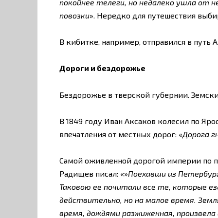
покойнее телеги, но недалеко ушла от н
повозки
». Нередко для путешествия выби
В кибитке, например, отправился в путь 
Дороги и бездорожье
Бездорожье в тверской губернии. Земский
В 1849 году Иван Аксаков колесил по Яр
впечатления от местных дорог: «
Дорога г
Самой оживленной дорогой империи по пр
Радищев писал: «»
Поехавши из Петербург
Таковою ее почитали все те, которые езд
действительно, но на малое время. Земля
время, дождями разжиженная, произвела 