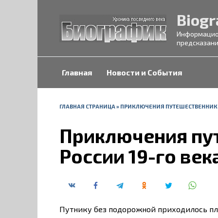
Перейти
Biogr
к
содержанию
Информацион
предсказани
Главная
Новости и События
ГЛАВНАЯ СТРАНИЦА
»
ПРИКЛЮЧЕНИЯ ПУТЕШЕСТВЕННИКОВ
Приключения пу
России 19-го век
Путнику без подорожной приходилось пл