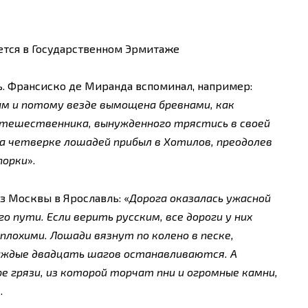
ется в Государственном Эрмитаже
. Франсиско де Миранда вспоминал, например:
м и потому везде вымощена бревнами, как
путешественника, вынужденного трястись в своей
на четверке лошадей прибыл в Хотилов, преодолев
порки
».
з Москвы в Ярославль: «
Дорога оказалась ужасной
 пути. Если верить русским, все дороги у них
 плохими. Лошади вязнут по колено в песке,
каждые двадцать шагов останавливаются. А
ре грязи, из которой торчат пни и огромные камни,
.