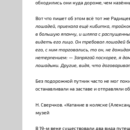
обходились они куда дороже, чем казённ
Вот что пишет об этом всё тот же Радищев
лошадей, приехала ещё кибитка, тройко
в большую япанчу, и шляпа с распущенн
видеть его лицо. Он требовал лошадей б
его, с ним торговались, то он, не дожида
нетерпением: — Запрягай поскорее, я да
лошадьми. Другие, видя, что договарива
Без подорожной путник часто не мог пок
останавливали на заставе и отправляли о
Н. Сверчков. «Катание в коляске (Алекса
музей
В 19-м веке существовали два вида путеш