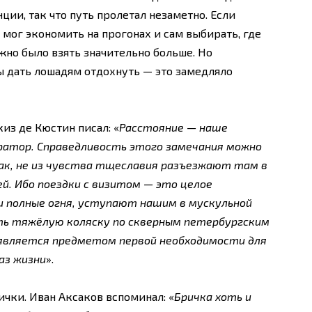
ии, так что путь пролетал незаметно. Если
 мог экономить на прогонах и сам выбирать, где
ожно было взять значительно больше. Но
ы дать лошадям отдохнуть — это замедляло
из де Кюстин писал: «
Расстояние — наше
ратор. Справедливость этого замечания можно
Так, не из чувства тщеславия разъезжают там в
й. Ибо поездки с визитом — это целое
и полные огня, уступают нашим в мускульной
ть тяжёлую коляску по скверным петербургским
является предметом первой необходимости для
аз жизни
».
чки. Иван Аксаков вспоминал: «
Бричка хоть и