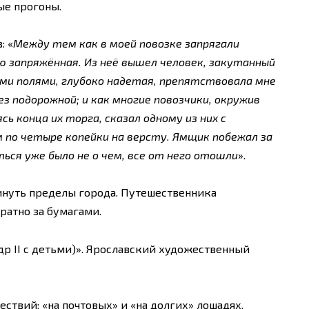
ые прогоны.
: «
Между тем как в моей повозке запрягали
ю запряжённая. Из неё вышел человек, закутанный
ыми полями, глубоко надетая, препятствовала мне
ез подорожной; и как многие повозчики, окружив
ясь конца их торга, сказал одному из них с
м по четыре копейки на версту. Ямщик побежал за
ться уже было не о чем, все от него отошли
».
инуть пределы города. Путешественника
братно за бумагами.
ндр II с детьми)». Ярославский художественный
ествий: «на почтовых» и «на долгих» лошадях.