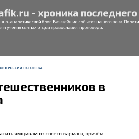
afik.ru - хроника последнего
но-аналитический блог. Важнейшие события нашего века. Политик
я и учения святых отцов православия, проповеди.
 В РОССИИ 19-ГО ВЕКА
тешественников в
а
атить ямщикам из своего кармана, причём