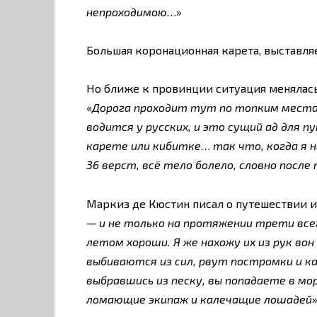
непроходимою…
»
Большая коронационная карета, выставля
Но ближе к провинции ситуация менялась
«
Дорога проходит тут по топким места
водится у русских, и это сущий ад для 
карете или кибитке… так что, когда я 
36 верст, всё тело болело, словно после 
Маркиз де Кюстин писал о путешествии и
— и не только на протяжении трети всего
летом хороши. Я же нахожу их из рук вон
выбиваются из сил, рвут постромки и 
выбравшись из песку, вы попадаете в мо
ломающие экипаж и калечащие лошадей
»