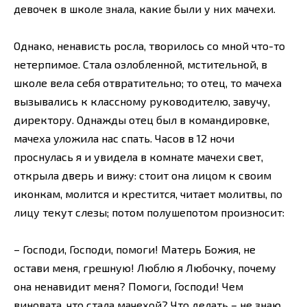
девочек в школе знала, какие были у них мачехи.
Однако, ненависть росла, творилось со мной что-то
нетерпимое. Стала озлобленной, мстительной, в
школе вела себя отвратительно; то отец, то мачеха
вызывались к классному руководителю, завучу,
директору. Однажды отец был в командировке,
мачеха уложила нас спать. Часов в 12 ночи
проснулась я и увидела в комнате мачехи свет,
открыла дверь и вижу: стоит она лицом к своим
иконкам, молится и крестится, читает молитвы, по
лицу текут слезы; потом полушепотом произносит:
– Господи, Господи, помоги! Матерь Божия, не
остави меня, грешную! Люблю я Любочку, почему
она ненавидит меня? Помоги, Господи! Чем
виновата, что стала мачехой? Что делать – не знаю,