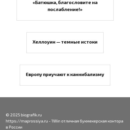
«Батюшка, благословите на
послабление!»
Хеллоуин — темные истоки
Европу приучают к каннибализму
© 2025 biografik.ru
https://maprossiya.ru - 1Win отличная букмекерская контора
в России