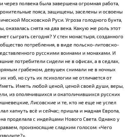
и через полвека была завершена огромная работа,
оронительные пояса, защищены, заселены и освоены
ической Московской Руси. Угроза голодного бунта,
, оказалась снята на два века. Какую же роль этот
ет сыграть сегодня? У стен монастыря, созданного
 общество потребления, в виде польско-литовско-
редставленного русскими воинами и монахами. И
шние потребители сидели не в офисах, а в седлах,
 прямым грабежом, девушек снимали не в ночных
их изб, но суть их психологии не отличается от
меть. Иметь любой ценой, ценой своей души, веры,
ели, из ополячившихся и окатоличившихся русских
ишневецкие, Лисовские и те, кто не еще не успел
лал хапнуть всё и сейчас; пришла и жадная Европа,
она проделала с индейцами Нового Света. Однако у
араваем, произносящие сладким голосом: «Чего
изволите?».