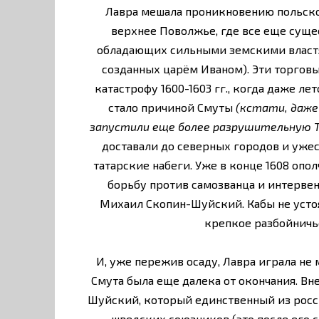
Лавра мешала проникновению польско
верхнее Поволжье, где все еще суще
обладающих сильными земскими властя
созданных царём Иваном). Эти торгов
катастрофу 1600-1603 гг., когда даже ле
стало причиной Смуты
(кстати, даж
запустили еще более разрушительную Т
доставали до северных городов и ужес
татарские набеги. Уже в конце 1608 оп
борьбу против самозванца и интервен
Михаил Скопин-Шуйский. Кабы не устоял
крепкое разбойничь
И, уже пережив осаду, Лавра играла не
Смута была еще далека от окончания. Вне
Шуйский, который единственный из росс
шведских союзников (это после его