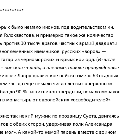
**********
орых было немало иноков, под водительством кн.
 Голохвастова, и примерно такое же количество
 против 30 тысяч врагов: частных армий двадцати
азноплеменных наемников, русских «воров» —
 татар из черноморских и крымской орд.
(В числе
 – панская челядь, и пленные, также принужденные
ившее Лавру вражеское войско имело 63 осадных
земель, да еще немало число легких «верховых»
ибло до 90 % защитников твердыни, немало монахов
 в монастырь от европейских «освободителей».
ьяне; так некий мужик по прозвищу Суета, двигаясь
гов с обеих сторон, удерживая полк Александра
не мог». А какой-то немой парень вместе с воином