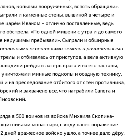
ляков, копьями вооруженных, вспять обращали».
ыграли и каменные стены, вышиной в четыре и
ые царём Иваном – отлично поставленные, ведь
о обстрела. «По одной мишени с утра и до самого
все нерушимы пребывали». Сыграли и обширные
 отличными освоителями земель и рачительными
трелы и отбивалась от приступов, а вела активную
оводили рейды в лагерь врага и на его заставы,
, уничтожали минные подкопы и осадную технику,
 и на преследование отбитого от стен противника,
орский и захвачено все, что награбили Сапега и
Лисовский.
ряда в 500 воинов из войска Михаила Скопина-
защитниками монастыря, с ходу нанес поражение
2 дней вражеское войско ушло, а точнее дало дёру,