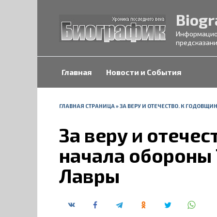
Перейти
Biogr
к
содержанию
Информацион
предсказани
Главная
Новости и События
ГЛАВНАЯ СТРАНИЦА
»
ЗА ВЕРУ И ОТЕЧЕСТВО. К ГОДОВЩ
За веру и отечес
начала обороны
Лавры