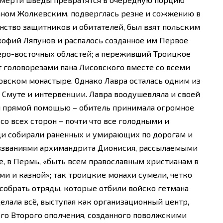
маном Жолкевским, подверглась резне и сожжению в
инство защитников и обитателей, был взят польским
кофий Ляпунов и распалось созданное им Первое
еро-восточных областей; а переживший Троицкое
 головорезами пана Лисовского вместе со всеми
вском монастыре. Однако Лавра осталась одним из
 Смуте и интервенции. Лавра воодушевляла и своей
 и прямой помощью – обитель принимала огромное
о всех сторон – почти что все голодными и
и собирали раненных и умирающих по дорогам и
оззваниями архимандрита Дионисия, рассылаемыми
ье, в Пермь, «быть всем православным христианам в
и и казной»; так троицкие монахи сумели, четко
собрать отряды, которые отбили войско гетмана
елала всё, выступая как организационный центр,
го Второго ополчения, созданного поволжскими