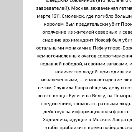
завоевателей); Москва, захваченная гет
марте 1611; Смоленск, где погибло больш
королем; был предательски убит Про
ополчение из жителей северных и сев
сидение архимандрит Иоасаф был убит
остальными монахами в Пафнутиево-Боро
немногочисленных очагов сопротивления
недавней победой, и своими запасами,
количество людей, приходивших с
искалеченными, — и монастырские люд
селам. Служила Лавра общему делу и в
во все концы Руси, и на Волгу, на Помор
соединении», «помогать ратными людьм
действуя на информационном фронте, 
Ходкевича, идущее к Москве. Лавра сд
чтобы приблизить время победоносно