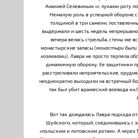
Ананией Селевиным «с луками роту по
Немалую роль в успешной обороне с
толщиной в три сажени, поставленн
выдержали и шесть недель непрерывног
вечера велась стрельба, стены же 
монастырские запасы
(монастыри были
хозяевами).
Лавра не просто терпела обс
динамичную оборону. Ее защитники пр
расстреливали неприятельские, орудия
неоднократно выходили на встречный бой
так был убит вражеский воевода кн.Г
Вот так дождалась Лавра подхода от
Шуйского, который, соединившись с 
«польским и литовским ротам». А через 1