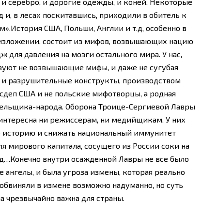
, и серебро, и дорогие одежды, и коней. Некоторые
 и, в лесах поскитавшись, приходили в обитель к
».История США, Польши, Англии и т.д, особенно в
изложении, состоит из мифов, возвышающих нацию
для давления на мозги остального мира. У нас,
твуют не возвышающие мифы, и даже не сугубая
е и разрушительные конструкты, производством
осдеп США и не польские мифотворцы, а родная
ательщика-народа. Оборона Троице-Сергиевой Лавры
интересна ни режиссерам, ни медийщикам. У них
ую историю и снижать национальный иммунитет
ля мирового капитала, сосущего из России соки на
д…Конечно внутри осажденной Лавры не все было
е ангелы, и была угроза измены, которая реально
 обвиняли в измене возможно надуманно, но суть
а чрезвычайно важна для страны.