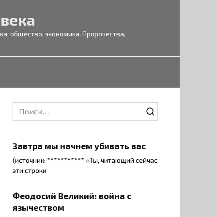
 века
а, общество, экономика. Пророчества,
Search
for:
Завтра мы начнем убивать вас
(источник: *********** «Ты, читающий сейчас
эти строки
Феодосий Великий: война с
язычеством