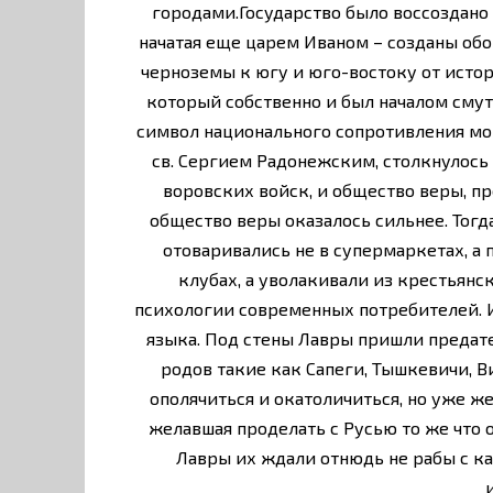
городами.Государство было воссоздано 
начатая еще царем Иваном – созданы об
черноземы к югу и юго-востоку от истор
который собственно и был началом смуты
символ национального сопротивления мож
св. Сергием Радонежским, столкнулось
воровских войск, и общество веры, п
общество веры оказалось сильнее. Тогда
отоваривались не в супермаркетах, а
клубах, а уволакивали из крестьянск
психологии современных потребителей. И
языка. Под стены Лавры пришли предат
родов такие как Сапеги, Тышкевичи, В
ополячиться и окатоличиться, но уже же
желавшая проделать с Русью то же что 
Лавры их ждали отнюдь не рабы с к