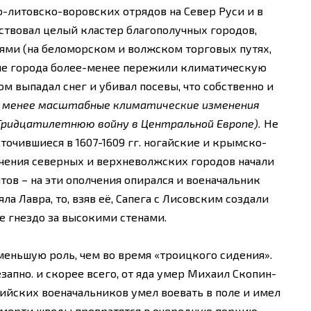
-литовско-воровских отрядов на Север Руси и в
ствовал целый кластер благополучных городов,
ми (на беломорском и волжском торговых путях,
ые города более-менее пережили климатическую
том выпадал снег и убивал посевы, что собственно и
е менее масштабные климатические изменения
ридцатилетнюю войну в Центральной Европе).
Не
точившиеся в 1607-1609 гг. ногайские и крымско-
олчения северных и верхневолжских городов начали
тов – на эти ополчения опирался и военачальник
а Лавра, то, взяв её, Сапега с Лисовским создали
е гнездо за высокими стенами.
 меньшую роль, чем во время «троицкого сидения».
запно. и скорее всего, от яда умер Михаил Скопин-
ийских военачальников умел воевать в поле и имел
 смерти шведы превратятся в очередную порцию