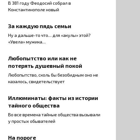
В 381 году Феодосий собрал в
Константинополе новый
За каждую пядь семьи
Ну а дальше-то что… для «акулы» этой?
«Увела» мужика…
Любопытство или как не
потерять душевный покой
Любопытство, сколь бы безобидным оно не
казалось, свидетельствует
Иллюминаты: факты из истории
тайного общества
Во все времена тайные общества вызывали
у простых обывателей
На пороге