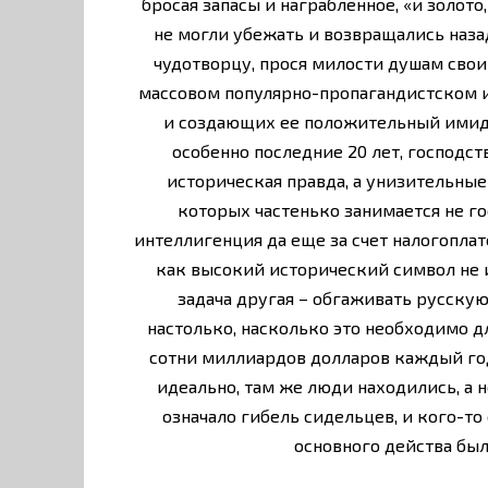
бросая запасы и награбленное, «и золото
не могли убежать и возвращались назад
чудотворцу, прося милости душам своим
массовом популярно-пропагандистском 
и создающих ее положительный имидж 
особенно последние 20 лет, господс
историческая правда, а унизительны
которых частенько занимается не г
интеллигенция да еще за счет налогопл
как высокий исторический символ не 
задача другая – обгаживать русск
настолько, насколько это необходимо д
сотни миллиардов долларов каждый го
идеально, там же люди находились, а н
означало гибель сидельцев, и кого-то
основного действа был