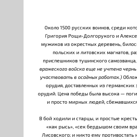
Около 1500 русских воинов, среди кот
Григория Рощи-Долгорукого и Алексея
мужиков из окрестных деревень, билось
польских и литовских магнатов, р
приспешников тушинского самозванца,
вражеского войска еще не учтена чернь
участвовать в осадных работах.)
Облож
орудия, доставленных из германских 
орудий. Цена победы была высока — пог
и просто мирных людей, сбежавшихся
В бой ходили и старцы, и простые крест
«как рысь», «сек бердышом своим вра
Лисовского; и никто ему противостать 