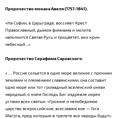
Пророчество монаха Авеля (1757-1841).
«На Софии, в Царьграде, воссияет Крест
Православный, дымом фимиама и молитв
наполнится Святая Русь и процветет, аки крин
небесный…»
Пророчество Серафима Саровского.
« … Россия сольется в одно море великое с прочими
землями и племенами славянскими, она составит
одно море или тот громадный вселенский океан
народный, о коем Господь Бог издревле изрек
устами всех святых: «Грозное и непобедимое
царство всероссийское, всеславянское — Гога
Магога, пред которым в трепете все народы будут».