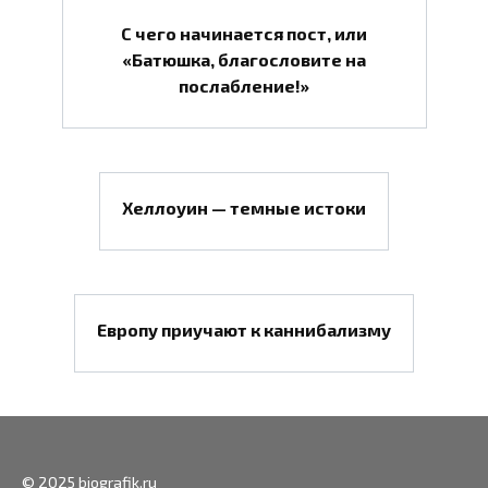
С чего начинается пост, или
«Батюшка, благословите на
послабление!»
Хеллоуин — темные истоки
Европу приучают к каннибализму
© 2025 biografik.ru