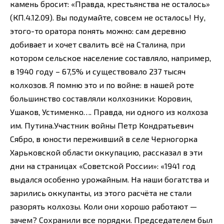
камень бросит: «Правда, крестьянства не осталось»
(КП.4.12.09). Вы подумайте, совсем не осталось! Ну,
этого-то оратора понять можно: сам деревню
добивает и хочет свалить всё на Сталина, при
котором сельское население составляло, например,
в 1940 году – 67,5% и существовало 237 тысяч
колхозов. Я помню это и по войне: в нашей роте
большинство составляли колхозники: Коровин,
Ушаков, Устименко…. Правда, ни одного из колхоза
им. Путина.Участник войны Петр Кондратьевич
Сябро, в юности переживший в селе Черногорка
Харьковской области оккупацию, рассказал в эти
дни на страницах «Советской России»: «1941 год
выдался особенно урожайным. На наши богатства и
зарились оккупанты, из этого расчёта не стали
разорять колхозы. Коли они хорошо работают —
зачем? Сохранили все порядки. Председателем был