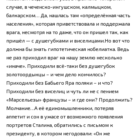
случае, в чеченско-ингушском, калмыцком,
балкарском… Да, нашлась там «определённая часть
населения», которая приветствовала и поддержала
врага, несмотря на то даже, что он пришел так, как
пришёл — с душегубками и виселицами.Но вот что
должна бы знать гипотетическая нобелиатка. Ведь
не раз приходил враг на нашу землю несколько
«иначе». Приходили всё-таки без душегубок
золотоордынцы – и чем дело кончилось?
Приходили без Бабьего Яра поляки – и что?
Приходили без виселиц и чуть ли не с пением
«Марсельезы» французы – и где они? Продолжить?
Молчание…А её единомышленники, потеряв
аппетит и сон в ужасе от возможного появления
портретов Сталина, обратились с письмом к
президенту, в котором негодовали: «Он же