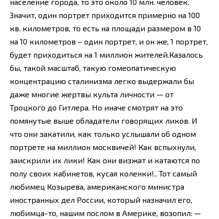
население города, то это около 10 млн. человек.
Значит, один портрет приходится примерно на 100
кв. километров, то есть на площади размером в 10
на 10 километров – один портрет, и он же, 1 портрет,
будет приходиться на 1 миллион жителей.Казалось
бы, такой масштаб, такую гомеопатическую
концентрацию сталинизма легко выдержали бы
даже многие жертвы культа личности — от
Троцкого до Гитлера. Но иначе смотрят на это
помянутые выше обладатели говорящих ликов. И
что они закатили, как только услышали об одном
портрете на миллион москвичей! Как вспыхнули,
заискрили их лики! Как они визжат и катаются по
полу своих кабинетов, кусая коленки!.. Тот самый
любимец Козырева, американского министра
иностранных дел России, который назначил его,
любимца-то, нашим послом в Америке, возопил: —