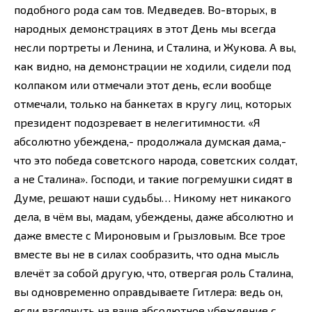
подобного рода сам тов. Медведев. Во-вторых, в
народных демонстрациях в этот День мы всегда
несли портреты и Ленина, и Сталина, и Жукова. А вы,
как видно, на демонстрации не ходили, сидели под
колпаком или отмечали этот день, если вообще
отмечали, только на банкетах в кругу лиц, которых
президент подозревает в нелегитимности. «Я
абсолютно убеждена,- продолжала думская дама,-
что это победа советского народа, советских солдат,
а не Сталина». Господи, и такие погремушки сидят в
Думе, решают наши судьбы… Никому нет никакого
дела, в чём вы, мадам, убеждены, даже абсолютно и
даже вместе с Мироновым и Грызловым. Все трое
вместе вы не в силах сообразить, что одна мысль
влечёт за собой другую, что, отвергая роль Сталина,
вы одновременно оправдываете Гитлера: ведь он,
если взглянуть на ваше абсолютное убеждение с