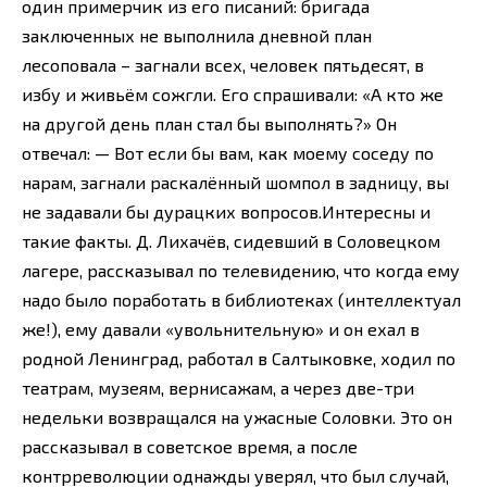
один примерчик из его писаний: бригада
заключенных не выполнила дневной план
лесоповала – загнали всех, человек пятьдесят, в
избу и живьём сожгли. Его спрашивали: «А кто же
на другой день план стал бы выполнять?» Он
отвечал: — Вот если бы вам, как моему соседу по
нарам, загнали раскалённый шомпол в задницу, вы
не задавали бы дурацких вопросов.Интересны и
такие факты. Д. Лихачёв, сидевший в Соловецком
лагере, рассказывал по телевидению, что когда ему
надо было поработать в библиотеках (интеллектуал
же!), ему давали «увольнительную» и он ехал в
родной Ленинград, работал в Салтыковке, ходил по
театрам, музеям, вернисажам, а через две-три
недельки возвращался на ужасные Соловки. Это он
рассказывал в советское время, а после
контрреволюции однажды уверял, что был случай,