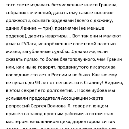
того свете издавать бесчисленные книги Гранина,
собрания сочинений, давать ему самые высокие
должности, осыпать орденами (всего с дюжину,
одних Ленина — три), премиями (не меньше
орденов), дарить квартиры… Вот так они и малюют
ужасы ГУЛага, искорёженные советской властью
жизни, загубленные судьбы…Однако же, если
сказать прямо, то более благополучного, чем Гранин
или, как ныне говорят, продвинутого писателя за
последние сто лет в России и не было. Как же ему
не пукать до 93 лет от ненависти к Сталину! Видимо,
в этом секрет его долголетия… После Зубова мы
услышали председателя Ассоциации жертв
репрессий Сергея Волкова. Я, говорит, юнцом
пришёл на завод простым рабочим, а потом стал
мастером, начальником цеха, директором «и так
далее», то есть, видимо, и до министра допёр, что