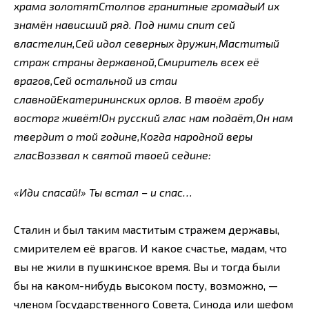
храма золотятСтолпов гранитные громадыИ их
знамён нависший ряд. Под ними спит сей
властелин,Сей идол северных дружин,Маститый
страж страны державной,Смиритель всех её
врагов,Сей остальной из стаи
славнойЕкатерининских орлов. В твоём гробу
восторг живёт!Он русский глас нам подаёт,Он нам
твердит о той године,Когда народной веры
гласВоззвал к святой твоей седине:
«Иди спасай!» Ты встал – и спас…
Сталин и был таким маститым стражем державы,
смирителем её врагов. И какое счастье, мадам, что
вы не жили в пушкинское время. Вы и тогда были
бы на каком-нибудь высоком посту, возможно, —
членом Государственного Совета, Синода или шефом