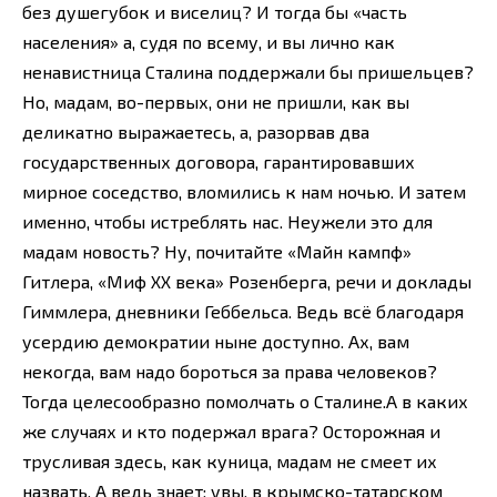
без душегубок и виселиц? И тогда бы «часть
населения» а, судя по всему, и вы лично как
ненавистница Сталина поддержали бы пришельцев?
Но, мадам, во-первых, они не пришли, как вы
деликатно выражаетесь, а, разорвав два
государственных договора, гарантировавших
мирное соседство, вломились к нам ночью. И затем
именно, чтобы истреблять нас. Неужели это для
мадам новость? Ну, почитайте «Майн кампф»
Гитлера, «Миф ХХ века» Розенберга, речи и доклады
Гиммлера, дневники Геббельса. Ведь всё благодаря
усердию демократии ныне доступно. Ах, вам
некогда, вам надо бороться за права человеков?
Тогда целесообразно помолчать о Сталине.А в каких
же случаях и кто подержал врага? Осторожная и
трусливая здесь, как куница, мадам не смеет их
назвать. А ведь знает: увы, в крымско-татарском