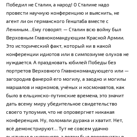
Победил не Сталин, а народ! О Сталине надо
провести научную конференцию и выяснить, не
агент ли он германского Генштаба вместе с
Лениным…Ему говорят: — Сталин всю войну был
Верховным Главнокомандующим Красной Армии.
Это исторический факт, который ни в какой
конференции идиотов или в симпозиуме олухов не
нуждается. А праздновать юбилей Победы без
портретов Верховного Главнокомандующего или —
загородив фанерой его могилу, а заодно и могилы
маршалов и наркомов, учёных и космонавтов, как
было в ельцинско-путинские времена, это значит
дать всему миру убедительное свидетельство
своего тупоумия, что не опровергнет никакая
конференция. Ну, поломали дурака и хватит. Нет,
всё демонстрируют… Тут не совсем удачно
выступил в интернете, а потом был перепечатан в