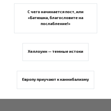
С чего начинается пост, или
«Батюшка, благословите на
послабление!»
Хеллоуин — темные истоки
Европу приучают к каннибализму