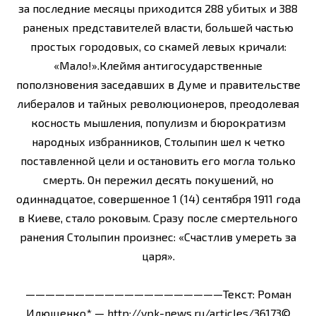
за последние месяцы приходится 288 убитых и 388
раненых представителей власти, большей частью
простых городовых, со скамей левых кричали:
«Мало!».Клеймя антигосударственные
поползновения заседавших в Думе и правительстве
либералов и тайных революционеров, преодолевая
косность мышления, популизм и бюрократизм
народных избранников, Столыпин шел к четко
поставленной цели и остановить его могла только
смерть. Он пережил десять покушений, но
одиннадцатое, совершенное 1 (14) сентября 1911 года
в Киеве, стало роковым. Сразу после смертельного
ранения Столыпин произнес: «Счастлив умереть за
царя».
————————————————————Текст: Роман
Илющенко* — http://vpk-news.ru/articles/36173©