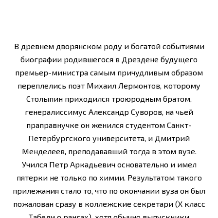
В древнем дворянском роду и богатой событиями
биографии родившегося в Дрездене будущего
премьер-министра самым причудливым образом
переплелись поэт Михаил Лермонтов, которому
Столыпин приходился троюродным братом,
генералиссимус Александр Суворов, на чьей
праправнучке он женился студентом Санкт-
Петербургского университета, и Дмитрий
Менделеев, преподававший тогда в этом вузе.
Учился Петр Аркадьевич основательно и имел
пятерки не только по химии. Результатом такого
прилежания стало то, что по окончании вуза он был
пожалован сразу в коллежские секретари (X класс
Табели о рангах), хотя обычно выпускники