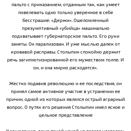
пальто с приказанием, отданным так, как умеет
повелевать одно только уверенное в себе
бесстрашие: «Держи». Ошеломленный
презумптивный «убийца» машинально
подхватывает губернаторское пальто. Его руки
заняты. Он парализован. И уже мыслью далек от
кровавой расправы. Столыпин спокойно держит
речь загипнотизированной его мужеством толпе. И
он, и она мирно расходятся».
Жестко подавив революцию и ее последствия, он
принял самое активное участие в устранении ее
причин, одной из которых являлся острый аграрный
вопрос. О путях его решения Столыпин имел ясное и
цельное представление
К сожалению, даже такой ценой не всегда удавалось