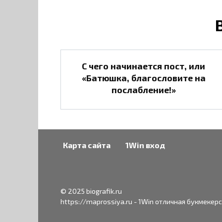
С чего начинается пост, или
«Батюшка, благословите на
послабление!»
Карта сайта
1Win вход
© 2025 biografik.ru
https://maprossiya.ru - 1Win отличная букмекер