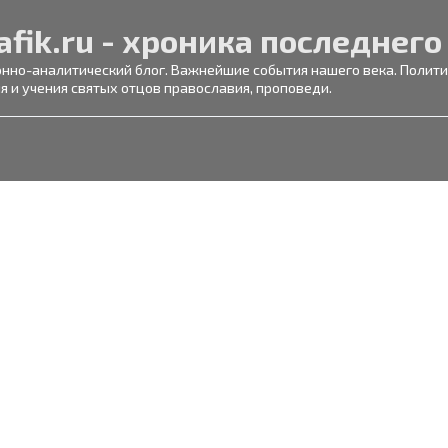
afik.ru - хроника последнего
но-аналитический блог. Важнейшие события нашего века. Политик
я и учения святых отцов православия, проповеди.