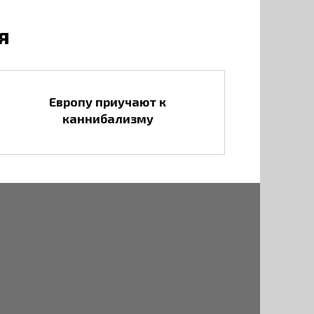
я
Европу приучают к
каннибализму