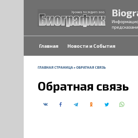
Перейти
Biogr
к
содержанию
Информацион
предсказани
Главная
Новости и События
ГЛАВНАЯ СТРАНИЦА
»
ОБРАТНАЯ СВЯЗЬ
Обратная связь