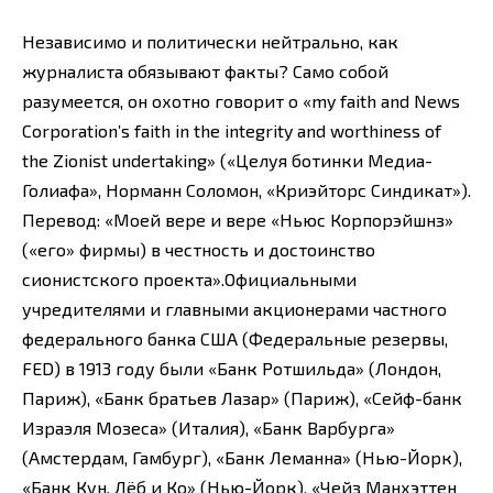
Независимо и политически нейтрально, как
журналиста обязывают факты? Само собой
разумеется, он охотно говорит о «my faith and News
Corporation’s faith in the integrity and worthiness of
the Zionist undertaking» («Целуя ботинки Медиа-
Голиафа», Норманн Соломон, «Криэйторс Синдикат»).
Перевод: «Моей вере и вере «Ньюс Корпорэйшнз»
(«его» фирмы) в честность и достоинство
сионистского проекта».Официальными
учредителями и главными акционерами частного
федерального банка США (Федеральные резервы,
FED) в 1913 году были «Банк Ротшильда» (Лондон,
Париж), «Банк братьев Лазар» (Париж), «Сейф-банк
Израэля Мозеса» (Италия), «Банк Варбурга»
(Амстердам, Гамбург), «Банк Леманна» (Нью-Йорк),
«Банк Кун, Лёб и Ко» (Нью-Йорк), «Чейз Манхэттен