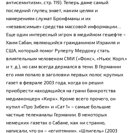
антисемитизм», стр. 119). Теперь даже самый
последний глупец знает, каким целям и
намерениям служат Бронфманы и их
«независимые» средства массовой информации…
Еще один интересный игрок в медийном гешефте –
Хаим Сабан, являющийся гражданином Израиля и
США, который помог Руперту Мердоку стать
влиятельным человеком СМИ («Фокс», «Ньюс Корп.»
и т. д.), но сам всегда держался в тени. В Германии
его имя попало в заголовки первых полос крупных
газет в феврале 2003 года, когда он решил
приобрести находящийся на грани банкротства
медиаконцерн «Кирх». Кроме всего прочего, он
купил «Про Зибен» и «Сат 1» – самые большие
частные телеканалы Германии. В некоторых
немецких газетах о Сабане, как ни странно,
написали, что он – «египтянин». «Шпигель» (2003