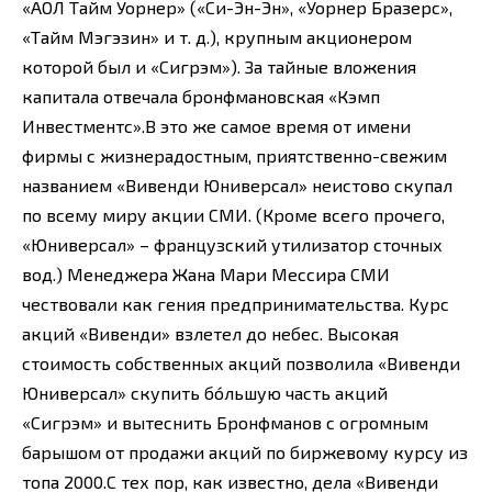
«АОЛ Тайм Уорнер» («Си-Эн-Эн», «Уорнер Бразерс»,
«Тайм Мэгэзин» и т. д.), крупным акционером
которой был и «Сигрэм»). За тайные вложения
капитала отвечала бронфмановская «Кэмп
Инвестментс».В это же самое время от имени
фирмы с жизнерадостным, приятственно-свежим
названием «Вивенди Юниверсал» неистово скупал
по всему миру акции СМИ. (Кроме всего прочего,
«Юниверсал» – французский утилизатор сточных
вод.) Менеджера Жана Мари Мессира СМИ
чествовали как гения предпринимательства. Курс
акций «Вивенди» взлетел до небес. Высокая
стоимость собственных акций позволила «Вивенди
Юниверсал» скупить бóльшую часть акций
«Сигрэм» и вытеснить Бронфманов с огромным
барышом от продажи акций по биржевому курсу из
топа 2000.С тех пор, как известно, дела «Вивенди