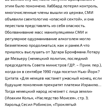
этим было покончено. Хаббард потерял контроль,
многочисленные члены вышли из церкви, СМИ
объявили саентологию «опасной сектой», и она
перестала представлять из себя опасность.
Оболванивание масс манипуляциями СМИ и
регулярное одурманивание алкоголем могло
безмятежно продолжаться, как и ранее.А что
пришлось выслушать от Эдгара Бронфмана Лотару
де Мезьеру (немецкий политик, последний
председатель Совета министров ГДР. – Прим. пер.),
когда он в сентябре 1990 года посетил Нью-Йорк?
Цитата: «Для немцев настанет ужасный конец, если
будущие поколения прекратят платежи Израилю…
Тогда немецкий народ исчезнет с лица земли»
(Иоахим Кольн, «Наследство Моисея», стр. 3;
Харольд Сесил Робинсон, «Проклятый