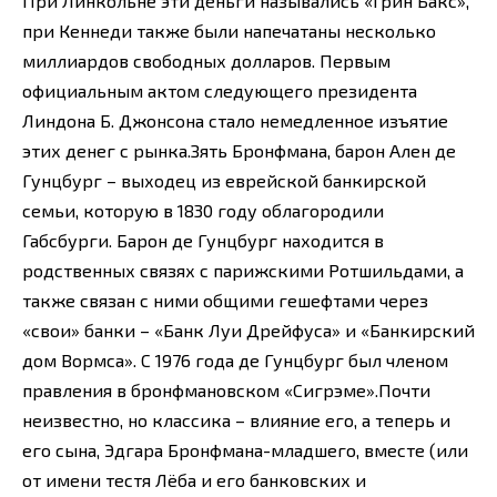
При Линкольне эти деньги назывались «Грин Бакс»,
при Кеннеди также были напечатаны несколько
миллиардов свободных долларов. Первым
официальным актом следующего президента
Линдона Б. Джонсона стало немедленное изъятие
этих денег с рынка.Зять Бронфмана, барон Ален де
Гунцбург – выходец из еврейской банкирской
семьи, которую в 1830 году облагородили
Габсбурги. Барон де Гунцбург находится в
родственных связях с парижскими Ротшильдами, а
также связан с ними общими гешефтами через
«свои» банки – «Банк Луи Дрейфуса» и «Банкирский
дом Вормса». С 1976 года де Гунцбург был членом
правления в бронфмановском «Сигрэме».Почти
неизвестно, но классика – влияние его, а теперь и
его сына, Эдгара Бронфмана-младшего, вместе (или
от имени тестя Лёба и его банковских и