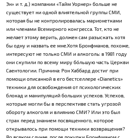
Эн» и т. д.) компании «Тайм Уорнер» больше не
существует ни одной влиятельной группы СМИ,
которая бы не контролировалась марионетками
или членами Всемирного конгресса. Тот, кто не
желает этому верить, должен сам разыскать хотя
бы одну и назвать ее мне.Хотя Бронфманов, похоже,
интересуют не только СМИ и алкоголь: в 1981 году
они скупили по всему миру бóльшую часть Церкви
Саентологии. Причина: Рон Хаббард достиг при
помощи описанной в его бестселлере «Dianetics»
техники для освобождения от психологических
блокад и манипуляций больших успехов. Успехов,
которые могли бы в перспективе стать угрозой
обороту алкоголя и влиянию СМИ? Или это был
страх перед знанием посвященного, которое
открывалось при помощи техники возвращения?
Во всяком случае, после покупки Бронфманом с