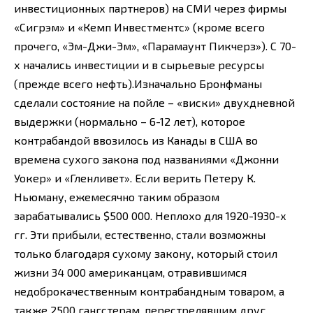
инвестиционных партнеров) на СМИ через фирмы
«Сигрэм» и «Кемп Инвестментс» (кроме всего
прочего, «Эм-Джи-Эм», «Парамаунт Пикчерз»). С 70-
х начались инвестиции и в сырьевые ресурсы
(прежде всего нефть).Изначально Бронфманы
сделали состояние на пойле – «виски» двухдневной
выдержки (нормально – 6-12 лет), которое
контрабандой ввозилось из Канады в США во
времена сухого закона под названиями «Джонни
Уокер» и «Гленливет». Если верить Петеру К.
Ньюману, ежемесячно таким образом
зарабатывались $500 000. Неплохо для 1920-1930-х
гг. Эти прибыли, естественно, стали возможны
только благодаря сухому закону, который стоил
жизни 34 000 американцам, отравившимся
недоброкачественным контрабандным товаром, а
также 2500 гангстерам, перестрелявшим друг