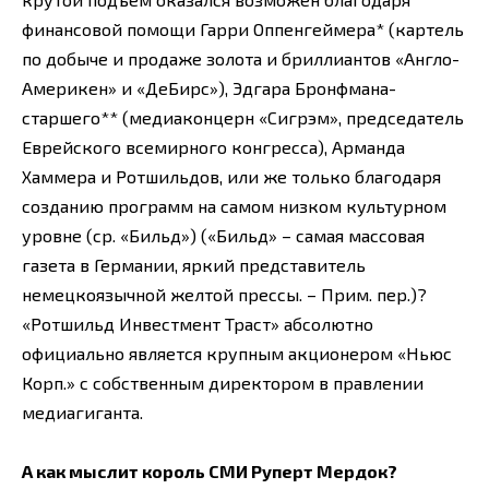
финансовой помощи Гарри Оппенгеймера* (картель
по добыче и продаже золота и бриллиантов «Англо-
Америкен» и «ДеБирс»), Эдгара Бронфмана-
старшего** (медиаконцерн «Сигрэм», председатель
Еврейского всемирного конгресса), Арманда
Хаммера и Ротшильдов, или же только благодаря
созданию программ на самом низком культурном
уровне (ср. «Бильд») («Бильд» – самая массовая
газета в Германии, яркий представитель
немецкоязычной желтой прессы. – Прим. пер.)?
«Ротшильд Инвестмент Траст» абсолютно
официально является крупным акционером «Ньюс
Корп.» с собственным директором в правлении
медиагиганта.
А как мыслит король СМИ Руперт Мердок?