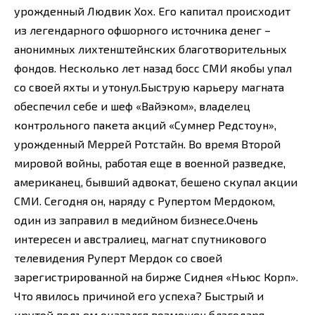
урожденный Людвик Хох. Его капитал происходит
из легендарного офшорного источника денег –
анонимных лихтенштейнских благотворительных
фондов. Несколько лет назад босс СМИ якобы упал
со своей яхты и утонул.Быструю карьеру магната
обеспечил себе и шеф «Вайэком», владелец
контрольного пакета акций «Сумнер Редстоун»,
урожденный Меррей Ротстайн. Во время Второй
мировой войны, работая еще в военной разведке,
американец, бывший адвокат, бешено скупал акции
СМИ. Сегодня он, наряду с Рупертом Мердоком,
один из заправил в медийном бизнесе.Очень
интересен и австралиец, магнат спутникового
телевидения Руперт Мердок со своей
зарегистрированной на бирже Сиднея «Ньюс Корп».
Что явилось причиной его успеха? Быстрый и
крутой подъем оказался возможен благодаря